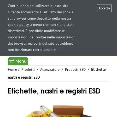
AREA RISERVATA
Continuando ad utilizzare questo sito
Accetta
l'utente acconsente all'utilizzo dei cookie
sul browser come descritto nella nostra
Tog
cookie policy
, a meno che non siano stati
nav
disattivati. È possibile modificare le
impostazioni dei cookie nelle impostazioni
del browser, ma parti del sito potrebbero
non funzionare correttamente.
Select Language
▼
Menu
Home
/
Prodotti
/
Attrezzature
/
Prodotti ESD
/
Etichette,
nastri e registri ESD
Etichette, nastri e registri ESD