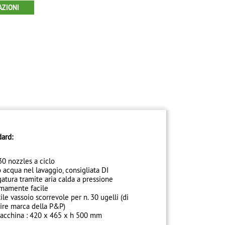
AZIONI
ndard:
 30 nozzles a ciclo
o acqua nel lavaggio, consigliata DI
atura tramite aria calda a pressione
emamente facile
e vassoio scorrevole per n. 30 ugelli (di
nire marca della P&P)
acchina : 420 x 465 x h 500 mm