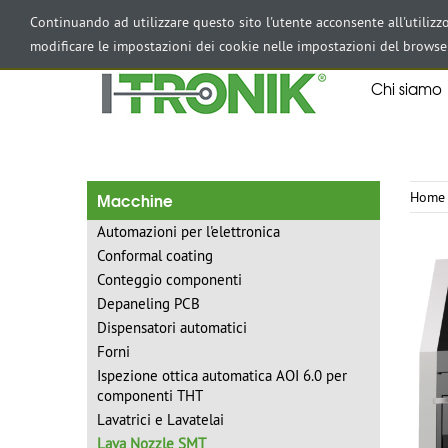
AREA RISERVATA
Continuando ad utilizzare questo sito l'utente acconsente all'utiliz
modificare le impostazioni dei cookie nelle impostazioni del browse
Chi siamo
Macchine
Home
Automazioni per l'elettronica
Conformal coating
Conteggio componenti
Depaneling PCB
Dispensatori automatici
Forni
Ispezione ottica automatica AOI 6.0 per
componenti THT
Lavatrici e Lavatelai
Lava Nozzle SMT