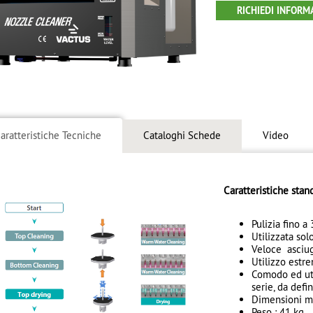
RICHIEDI INFORM
aratteristiche Tecniche
Cataloghi Schede
Video
Caratteristiche sta
Pulizia fino a
Utilizzata sol
Veloce asciug
Utilizzo estr
Comodo ed util
serie, da defi
Dimensioni m
Peso : 41 kg