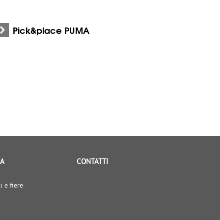
Pick&place PUMA
IA
CONTATTI
i e fiere