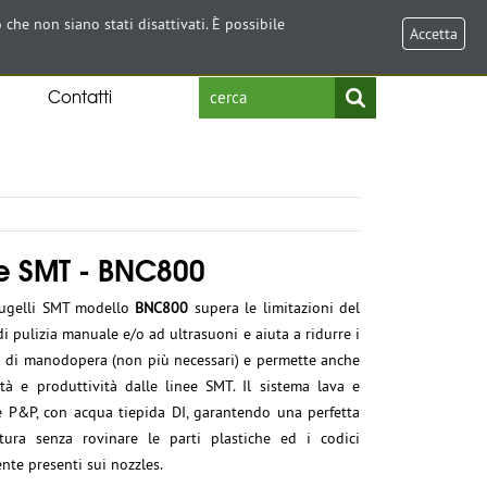
Select Language
▼
 che non siano stati disattivati. È possibile
Accetta
Contatti
e SMT - BNC800
 ugelli SMT modello
BNC800
supera le limitazioni del
i pulizia manuale e/o ad ultrasuoni e aiuta a ridurre i
sti di manodopera (non più necessari) e permette anche
ità e produttività dalle linee SMT. Il sistema lava e
le P&P, con acqua tiepida DI, garantendo una perfetta
tura senza rovinare le parti plastiche ed i codici
te presenti sui nozzles.