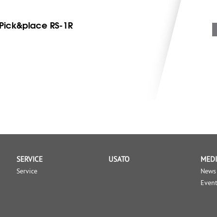
Pick&place RS-1R
SERVICE
USATO
MED
Service
News
Event