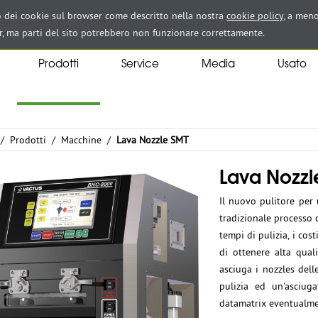
zo dei cookie sul browser come descritto nella nostra
cookie policy
, a meno
r, ma parti del sito potrebbero non funzionare correttamente.
Prodotti
Service
Media
Usato
/
Prodotti
/
Macchine
/
Lava Nozzle SMT
Lava Nozzl
Il nuovo pulitore per
tradizionale processo d
tempi di pulizia, i co
di ottenere alta qual
asciuga i nozzles del
pulizia ed un'asciuga
datamatrix eventualmen