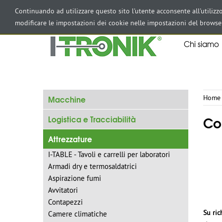
AREA RISERVATA
Continuando ad utilizzare questo sito l'utente acconsente all'utiliz
modificare le impostazioni dei cookie nelle impostazioni del browse
Chi siamo
Macchine
Home
Con
Logistica e Tracciabilità
Attrezzature
I-TABLE - Tavoli e carrelli per laboratori
Armadi dry e termosaldatrici
Aspirazione fumi
Avvitatori
Contapezzi
Su ric
Camere climatiche