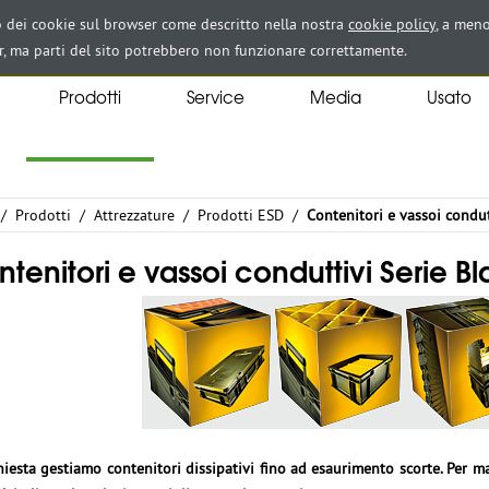
zo dei cookie sul browser come descritto nella nostra
cookie policy
, a meno
r, ma parti del sito potrebbero non funzionare correttamente.
Prodotti
Service
Media
Usato
/
Prodotti
/
Attrezzature
/
Prodotti ESD
/
Contenitori e vassoi condut
tenitori e vassoi conduttivi Serie Bl
hiesta gestiamo contenitori dissipativi fino ad esaurimento scorte. Per ma