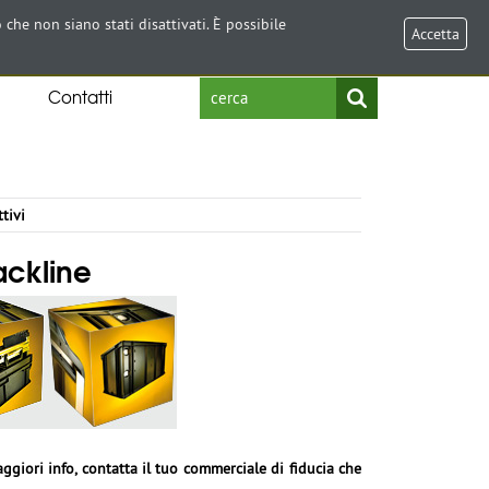
Select Language
▼
 che non siano stati disattivati. È possibile
Accetta
Contatti
tivi
ackline
ggiori info, contatta il tuo commerciale di fiducia che