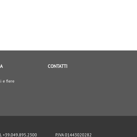
IA
CONTATTI
i e fiere
l. +39.049.895.2300
P.IVA 01443020282