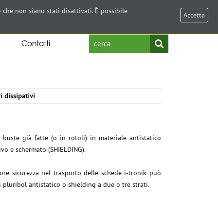
Select Language
▼
 che non siano stati disattivati. È possibile
Accetta
Contatti
i dissipativi
 buste già fatte (o in rotoli) in materiale antistatico
ivo e schermato (SHIELDING).
ore sicurezza nel trasporto delle schede i-tronik può
i pluribol antistatico o shielding a due o tre strati.