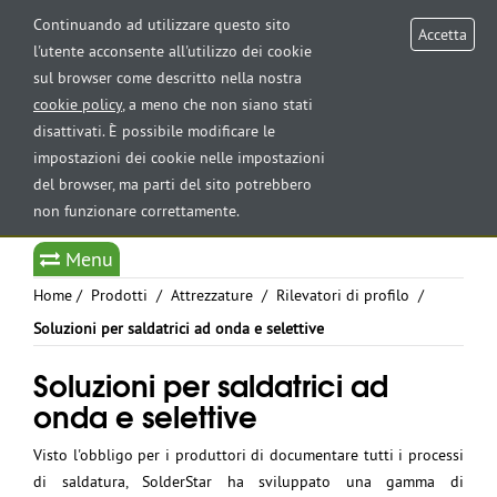
AREA RISERVATA
Continuando ad utilizzare questo sito
Accetta
l'utente acconsente all'utilizzo dei cookie
sul browser come descritto nella nostra
Tog
cookie policy
, a meno che non siano stati
nav
disattivati. È possibile modificare le
impostazioni dei cookie nelle impostazioni
del browser, ma parti del sito potrebbero
non funzionare correttamente.
Select Language
▼
Menu
Home
/
Prodotti
/
Attrezzature
/
Rilevatori di profilo
/
Soluzioni per saldatrici ad onda e selettive
Soluzioni per saldatrici ad
onda e selettive
Visto l'obbligo per i produttori di documentare tutti i processi
di saldatura, SolderStar ha sviluppato una gamma di