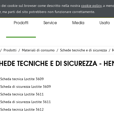
zo dei cookie sul browser come descritto nella nostra
cookie policy
, a meno
r, ma parti del sito potrebbero non funzionare correttamente.
Prodotti
Service
Media
Usato
/
Prodotti
/
Materiali di consumo
/
Schede tecniche e di sicurezza
/
H
HEDE TECNICHE E DI SICUREZZA - HE
Scheda tecnica Loctite 3609
Scheda di sicurezza Loctite 3609
Scheda tecnica Loctite 3611
Scheda di sicurezza Loctite 3611
Scheda tecnica Loctite 3612