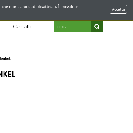
Select Language
▼
 che non siano stati disattivati. È possibile
Accetta
Contatti
enkel
NKEL