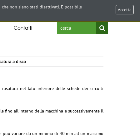
Select Language
▼
 che non siano stati disattivati. È possibile
Accetta
Contatti
satura a disco
rasatura nel lato inferiore delle schede dei circuiti
e fino all'interno della macchina e successivamente il
 che può variare da un minimo di 40 mm ad un massimo