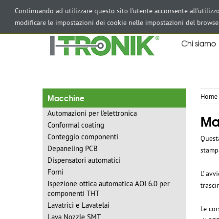
AREA RISERVATA
Continuando ad utilizzare questo sito l'utente acconsente all'utiliz
modificare le impostazioni dei cookie nelle impostazioni del browse
Chi siamo
Macchine
Home
Automazioni per l'elettronica
Ma
Conformal coating
Conteggio componenti
Questa
Depaneling PCB
stampa
Dispensatori automatici
Forni
L' avv
Ispezione ottica automatica AOI 6.0 per
trasc
componenti THT
Lavatrici e Lavatelai
Le cor
Lava Nozzle SMT