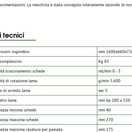
ovimentazioni. La macchina è stata concepita interamente secondo le nor
i tecnici
nsioni ingombro
mm 1600x660x72
complessivo
Kg 83
ità trascinamento schede
mt/min 0 - 3
ità di rotazione lama
g/min 5.600
 di arresto lama
sec 5
etro lama
mm da 200 a 150
hezza minima schede
mm 40
hezza massima schede
mm 270
ezza massima rasatura per passata
mm 175