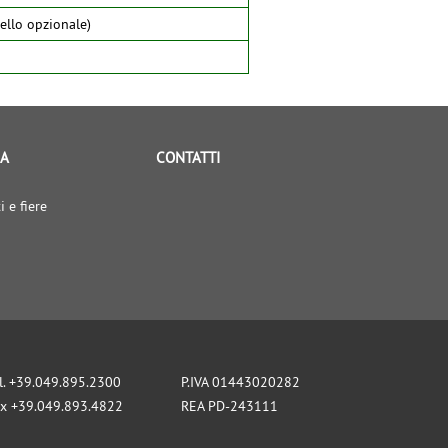
ello opzionale)
IA
CONTATTI
i e fiere
l. +39.049.895.2300
P.IVA 01443020282
x +39.049.893.4822
REA PD-243111