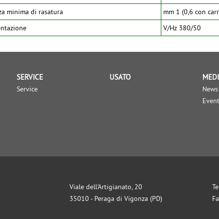
za minima di rasatura
mm 1 (0,6 con carr
ntazione
V/Hz 380/50
SERVICE
USATO
MED
Service
News
Event
Viale dell'Artigianato, 20
Te
35010 - Peraga di Vigonza (PD)
Fa