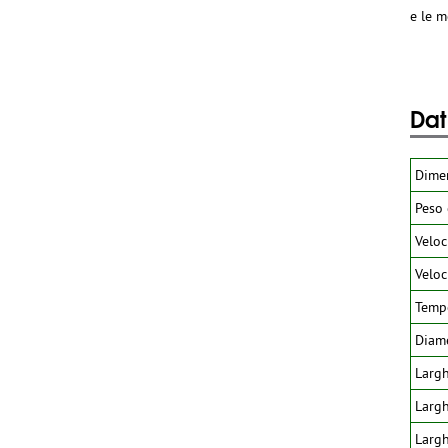
e le m
Dat
Dime
Peso 
Veloc
Veloc
Tempo
Diam
Larg
Larg
Largh