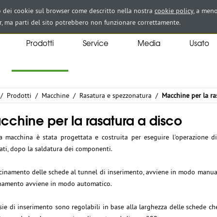
zo dei cookie sul browser come descritto nella nostra
cookie policy
, a meno
r, ma parti del sito potrebbero non funzionare correttamente.
Prodotti
Service
Media
Usato
/
Prodotti
/
Macchine
/
Rasatura e spezzonatura
/
Macchine per la ra
cchine per la rasatura a disco
 macchina è stata progettata e costruita per eseguire l'operazione di 
ti, dopo la saldatura dei componenti.
icinamento delle schede al tunnel di inserimento, avviene in modo manual
inamento avviene in modo automatico.
sie di inserimento sono regolabili in base alla larghezza delle schede