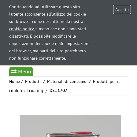
AREA RISERVATA
Continuando ad utilizzare questo sito
Accetta
l'utente acconsente all'utilizzo dei cookie
sul browser come descritto nella nostra
Tog
cookie policy
, a meno che non siano stati
nav
disattivati. È possibile modificare le
impostazioni dei cookie nelle impostazioni
del browser, ma parti del sito potrebbero
non funzionare correttamente.
Select Language
▼
Menu
Home
/
Prodotti
/
Materiali di consumo
/
Prodotti per il
conformal coating
/
DSL 1707