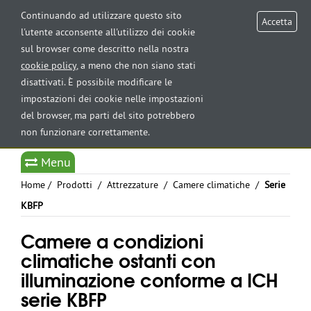
AREA RISERVATA
Continuando ad utilizzare questo sito
Accetta
l'utente acconsente all'utilizzo dei cookie
sul browser come descritto nella nostra
Tog
cookie policy
, a meno che non siano stati
nav
disattivati. È possibile modificare le
impostazioni dei cookie nelle impostazioni
del browser, ma parti del sito potrebbero
non funzionare correttamente.
Select Language
▼
Menu
Home
/
Prodotti
/
Attrezzature
/
Camere climatiche
/
Serie
KBFP
Camere a condizioni
climatiche ostanti con
illuminazione conforme a ICH
serie KBFP